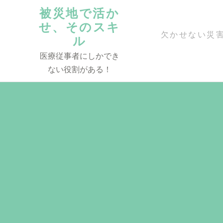
コ
被災地で活か
ン
せ、そのスキ
テ
欠かせない災
ル
ン
医療従事者にしかでき
ツ
ない役割がある！
へ
ス
キ
ッ
プ